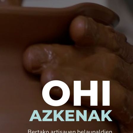
OHI
AZKENAK
Bertako artisauen belaunaldien