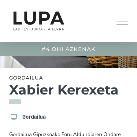
Saltar
al
contenido
#4 OHI AZKENAK
GORDAILUA
Xabier Kerexeta
Gordailua
Gordailua Gipuzkoako Foru Aldundiaren Ondare