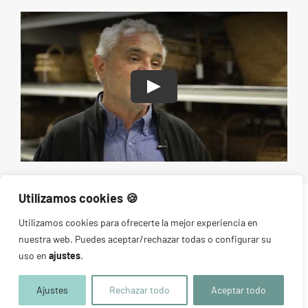
Play
Utilizamos cookies 🍪​
Utilizamos cookies para ofrecerte la mejor experiencia en
nuestra web. Puedes aceptar/rechazar todas o configurar su
uso en
ajustes
.
LUPA Lab © 2026 |
Política privacidad
|
Aviso legal
|
Cookies
| Diseño
Ajustes
Rechazar todo
Aceptar todo
web:
8imedia Estudio