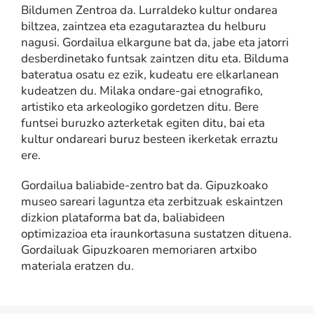
Bildumen Zentroa da. Lurraldeko kultur ondarea
biltzea, zaintzea eta ezagutaraztea du helburu
nagusi. Gordailua elkargune bat da, jabe eta jatorri
desberdinetako funtsak zaintzen ditu eta. Bilduma
bateratua osatu ez ezik, kudeatu ere elkarlanean
kudeatzen du. Milaka ondare-gai etnografiko,
artistiko eta arkeologiko gordetzen ditu. Bere
funtsei buruzko azterketak egiten ditu, bai eta
kultur ondareari buruz besteen ikerketak erraztu
ere.
Gordailua baliabide-zentro bat da. Gipuzkoako
museo sareari laguntza eta zerbitzuak eskaintzen
dizkion plataforma bat da, baliabideen
optimizazioa eta iraunkortasuna sustatzen dituena.
Gordailuak Gipuzkoaren memoriaren artxibo
materiala eratzen du.