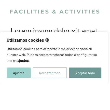
FACILITIES & ACTIVITIES
Lorem ipsum dolor sit amet,
consectetur adipisicing elit,
Utilizamos cookies 🍪​
Utilizamos cookies para ofrecerte la mejor experiencia en
sed do eiusmod tempor
nuestra web. Puedes aceptar/rechazar todas o configurar su
incididunt ut labore et dolore
uso en
ajustes
.
magna aliqua. Ut enim ad
Ajustes
Rechazar todo
Aceptar todo
minim veniam, quis nostrud
exercitation.